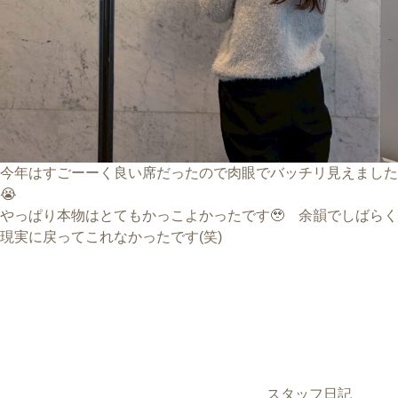
今年はすごーーく良い席だったので肉眼でバッチリ見えました
😭
やっぱり本物はとてもかっこよかったです🥹 余韻でしばらく
現実に戻ってこれなかったです(笑)
カ
テ
ゴ
リ
ー
スタッフ日記