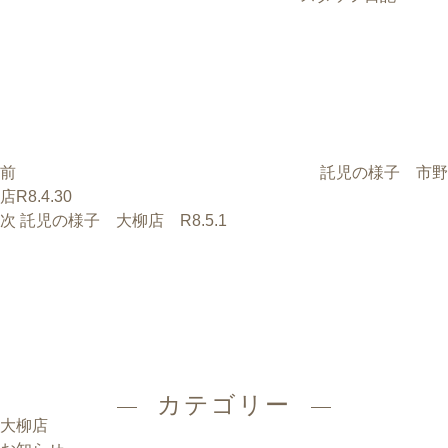
過
投
去
稿
の
ナ
投
ビ
稿
ゲ
前
託児の様子 市野
ー
店R8.4.30
シ
次
次
託児の様子 大柳店 R8.5.1
ョ
の
ン
投
稿
カテゴリー
大柳店