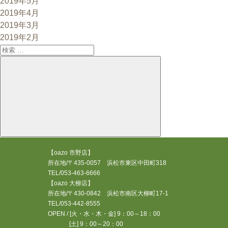
2019年5月
2019年4月
2019年3月
2019年2月
検
索:
検
索
【oazo 市野店】
所在地/〒435-0057 浜松市東区中田町318
TEL/053-463-6666
【oazo 大柳店】
所在地/〒430-0842 浜松市南区大柳町17-1
TEL/053-442-8555
OPEN / [火・水・木・金] 9：00～18：00
[土] 9：00～20：00