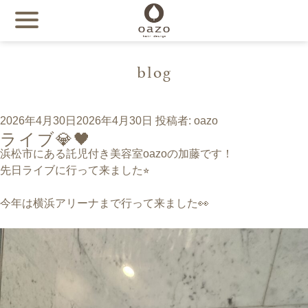
blog
投
2026年4月30日
2026年4月30日
投稿者:
oazo
ライブ💎🖤
稿
日:
浜松市にある託児付き美容室oazoの加藤です！
先日ライブに行って来ました⭐︎
今年は横浜アリーナまで行って来ました👀