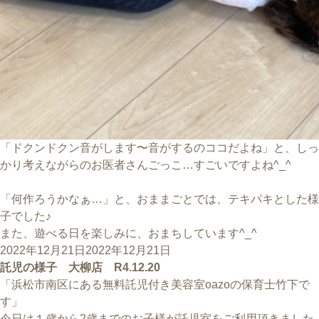
「ドクンドクン音がします〜音がするのココだよね」と、しっ
かり考えながらのお医者さんごっこ…すごいですよね^_^
「何作ろうかなぁ…」と、おままごとでは、テキパキとした様
子でした♪
また、遊べる日を楽しみに、おまちしています^_^
投
2022年12月21日
2022年12月21日
稿
託児の様子 大柳店 R4.12.20
日:
「浜松市南区にある無料託児付き美容室oazoの保育士竹下で
す」
今日は１歳から2歳までのお子様が託児室をご利用頂きました