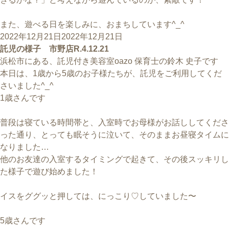
また、遊べる日を楽しみに、おまちしています^_^
投
2022年12月21日
2022年12月21日
稿
託児の様子 市野店R.4.12.21
日:
浜松市にある、託児付き美容室oazo 保育士の鈴木 史子です
本日は、1歳から5歳のお子様たちが、託児をご利用してくだ
さいました^_^
1歳さんです
普段は寝ている時間帯と、入室時でお母様がお話ししてくださ
った通り、とっても眠そうに泣いて、そのままお昼寝タイムに
なりました…
他のお友達の入室するタイミングで起きて、その後スッキリし
た様子で遊び始めました！
イスをググッと押しては、にっこり♡していました〜
5歳さんです