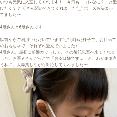
いつも元気に入室してくれます！ 今日も「コレなに？」と遊
びたくて たくさん聞いてきてくれました^_^ ポーズも決まっ
てました〜
4歳さんと6歳さんです
以前からご利用いただいています^_^ 慣れた様子で、お目当て
のおもちゃで、それぞれ遊んでいました♪
4歳さん、最初に前髪カットして、その後託児室へ来てくれま
した。お医者さんごっこで「お薬は嫌です…」と、わがまま言
う私に、大爆笑しながら対応してくれました〜