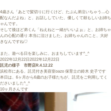
4歳さん「あとで髪切りに行くけど、たぶん弟泣いちゃう…心
配なんだよね」と、お話ししていた、優しくて頼もしいお姉ち
ゃんです。
そして後ほど弟くん「ねえねと一緒がいいよぉ」と、お姉ちゃ
んの心配の通り 本当に泣けました。お姉ちゃんのこと、大好
きなんですね♡
また、遊べる日を楽しみに、おまちしています^_^
投
2022年12月22日
2022年12月22日
稿
託児の様子 市野店R.4.12.22
日:
浜松市にある、託児付き美容室oazo 保育士の鈴木 史子です
本日は、6ヶ月から6歳のお子様たちが、託児をご利用してく
ださいました^_^
10ヶ月さんです