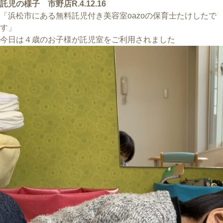
稿
託児の様子 市野店R.4.12.16
日:
「浜松市にある無料託児付き美容室oazoの保育士たけしたで
す」
今日は４歳のお子様が託児室をご利用されました