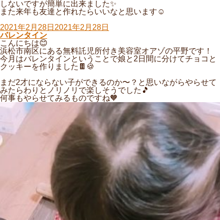
しないですが簡単に出来ました✨
また来年も友達と作れたらいいなと思います☺️
投
2021年2月28日
2021年2月28日
稿
バレンタイン
日:
こんにちは😊
浜松市南区にある無料託児所付き美容室オアゾの平野です！
今月はバレンタインということで娘と2日間に分けてチョコと
クッキーを作りました🍫🍪
まだ2才にならない子ができるのか〜？と思いながらやらせて
みたらわりとノリノリで楽しそうでした🎵
何事もやらせてみるものですね🧡