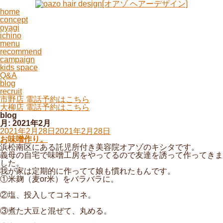
home
concept
oyagi
ichino
menu
recommend
campaign
kids space
Q&A
blog
recruit
市野店 電話予約はこちら
大柳店 電話予約はこちら
blog
月:
2021年2月
投
2021年2月28日
2021年2月28日
稿
お味噌作り。
日:
浜松南区にある託児所付き美容院オアゾのキシタです。
義母の自宅で味噌工房をやってるので友達を誘って作ってきま
した。
我が家は定期的に作ってて娘も慣れたもんです。
①米麹（麦or米）をバラバラに。
②塩、投入してコネコネ。
③煮た大豆と混ぜて、丸める。