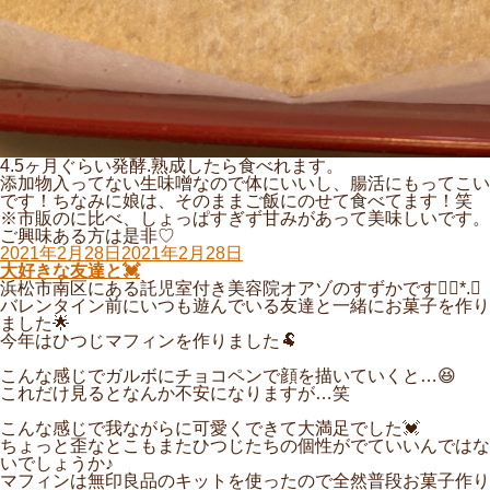
4.5ヶ月ぐらい発酵.熟成したら食べれます。
添加物入ってない生味噌なので体にいいし、腸活にもってこい
です！ちなみに娘は、そのままご飯にのせて食べてます！笑
※市販のに比べ、しょっぱすぎず甘みがあって美味しいです。
ご興味ある方は是非♡
投
2021年2月28日
2021年2月28日
稿
大好きな友達と💓
日:
浜松市南区にある託児室付き美容院オアゾのすずかです❁⃘*.ﾟ
バレンタイン前にいつも遊んでいる友達と一緒にお菓子を作り
ました🌟
今年はひつじマフィンを作りました🐏
こんな感じでガルボにチョコペンで顔を描いていくと…😆
これだけ見るとなんか不安になりますが…笑
こんな感じで我ながらに可愛くできて大満足でした💓
ちょっと歪なとこもまたひつじたちの個性がでていいんではな
いでしょうか♪
マフィンは無印良品のキットを使ったので全然普段お菓子作り