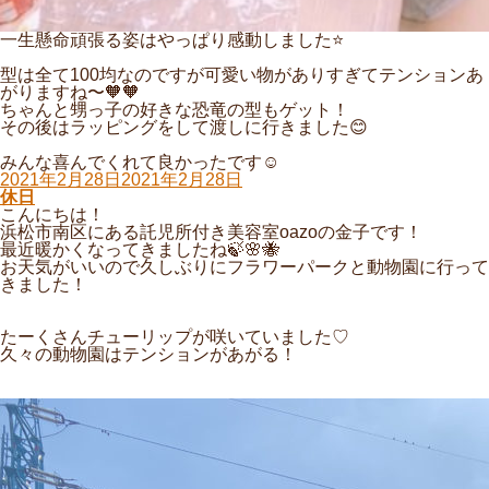
一生懸命頑張る姿はやっぱり感動しました⭐️
型は全て100均なのですが可愛い物がありすぎてテンションあ
がりますね〜🧡🧡
ちゃんと甥っ子の好きな恐竜の型もゲット！
その後はラッピングをして渡しに行きました😊
みんな喜んでくれて良かったです☺️
投
2021年2月28日
2021年2月28日
稿
休日
日:
こんにちは！
浜松市南区にある託児所付き美容室oazoの金子です！
最近暖かくなってきましたね🍃🌸🐝
お天気がいいので久しぶりにフラワーパークと動物園に行って
きました！
たーくさんチューリップが咲いていました♡
久々の動物園はテンションがあがる！