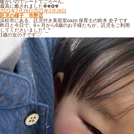
暖かいのでシートでごろーん。
最高に癒されました❁❀✿✾
投
2021年2月26日
2021年2月26日
稿
託児の様子 市野店
日:
浜松市にある、託児付き美容室oazo 保育士の鈴木 史子です
昨日と今日で、6ヶ月から6歳のお子様たちが、託児をご利用
してくださいました^_^
1歳の女の子です♡