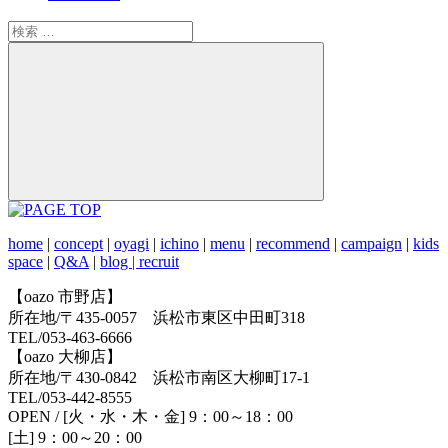
検
索:
検
索
home
|
concept
|
oyagi
|
ichino
|
menu
|
recommend
|
campaign
|
kids
space
|
Q&A
|
blog |
recruit
【oazo 市野店】
所在地/〒435-0057 浜松市東区中田町318
TEL/053-463-6666
【oazo 大柳店】
所在地/〒430-0842 浜松市南区大柳町17-1
TEL/053-442-8555
OPEN / [火・水・木・金] 9：00～18：00
[土] 9：00～20：00