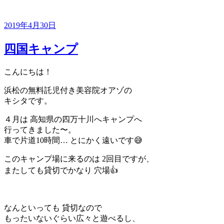
投
2019年4月30日
稿
日:
四国キャンプ
こんにちは！
浜松の無料託児付き美容院オアゾの
キシタです。
４月は 高知県の四万十川へキャンプへ
行ってきました〜。
車で片道10時間… とにかく遠いです😅
このキャンプ場に来るのは 2回目ですが、
またしても貸切でかなり 穴場👍
なんといっても 貸切なので
もったいないぐらい広々と遊べるし、