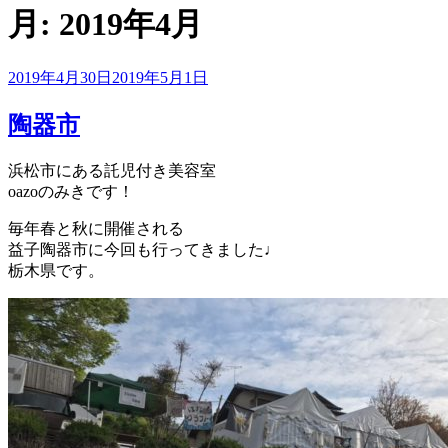
月:
2019年4月
投
2019年4月30日
2019年5月1日
稿
日:
陶器市
浜松市にある託児付き美容室
oazoのみきです！
毎年春と秋に開催される
益子陶器市に今回も行ってきました♩
栃木県です。