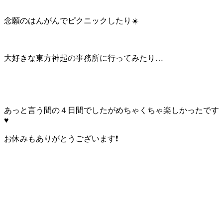
念願のはんがんでピクニックしたり☀️
大好きな東方神起の事務所に行ってみたり…
あっと言う間の４日間でしたがめちゃくちゃ楽しかったです
♥️
お休みもありがとうございます❗
ペ
ペ
ペ
次
投
ー
ー
ー
の
稿
ジ
ジ
ジ
ペ
ー
の
ジ