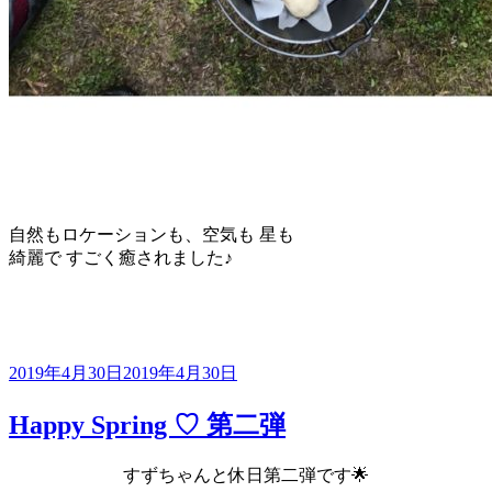
自然もロケーションも、空気も 星も
綺麗で すごく癒されました♪
投
2019年4月30日
2019年4月30日
稿
日:
Happy Spring ♡ 第二弾
すずちゃんと休日第二弾です🌟