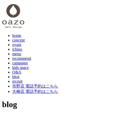
home
concept
oyagi
ichino
menu
recommend
campaign
kids space
Q&A
blog
recruit
市野店 電話予約はこちら
大柳店 電話予約はこちら
blog