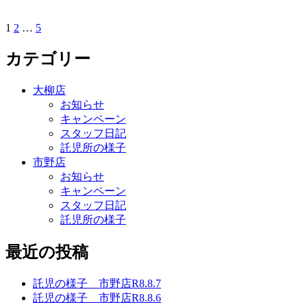
ペ
ー
1
2
…
5
ジ
カテゴリー
送
り
大柳店
お知らせ
キャンペーン
スタッフ日記
託児所の様子
市野店
お知らせ
キャンペーン
スタッフ日記
託児所の様子
最近の投稿
託児の様子 市野店R8.8.7
託児の様子 市野店R8.8.6