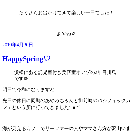
たくさんお出かけできて楽しい一日でした！
あやね☺︎
投
2019年4月30日
稿
日:
HappySpring♡
浜松にある託児室付き美容室オアゾの
2
年目川島
です
❁
明日で令和になりますね！
先日の休日に同期のあやねちゃんと御前崎のパシフィックカ
フェという所に行ってきました꙳★*ﾟ
海が見えるカフェでサーファーの人やママさん方が沢山いま