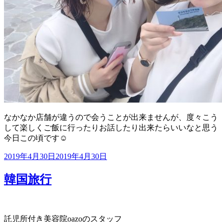
なかなか店舗が違うので会うことが出来ませんが、度々こう
して楽しくご飯に行ったりお話したり出来たらいいなと思う
今日この頃です☺️
投
2019年4月30日
2019年4月30日
稿
日:
韓国旅行
託児所付き美容院oazoのスタッフ