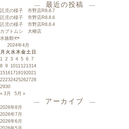
最近の投稿
託児の様子 市野店R8.8.7
託児の様子 市野店R8.8.6
託児の様子 市野店R8.8.4
カブトムシ 大柳店
水族館🐟
2024年4月
月
火
水
木
金
土
日
1
2
3
4
5
6
7
8
9
10
11
12
13
14
15
16
17
18
19
20
21
22
23
24
25
26
27
28
29
30
« 3月
5月 »
アーカイブ
2026年8月
2026年7月
2026年6月
2026年5月