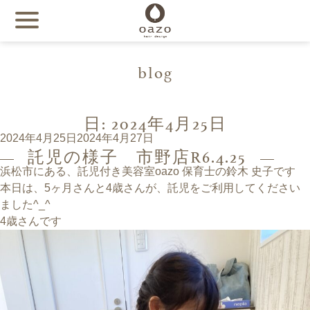
blog
日:
2024年4月25日
投
2024年4月25日
2024年4月27日
託児の様子 市野店R6.4.25
稿
日:
浜松市にある、託児付き美容室oazo 保育士の鈴木 史子です
本日は、5ヶ月さんと4歳さんが、託児をご利用してください
ました^_^
4歳さんです