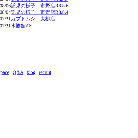
08/06
託児の様子 市野店R8.8.6
08/04
託児の様子 市野店R8.8.4
07/31
カブトムシ 大柳店
07/31
水族館🐟
space
|
Q&A
|
blog
|
recruit