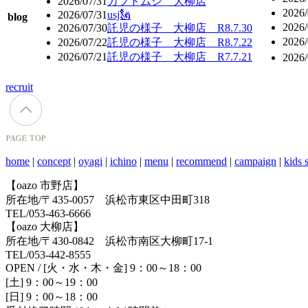
2026/07/31
カブトムシ 大柳店
2026/
2026/07/31
usj🗽
blog
2026/
2026/07/30
託児の様子 大柳店 R8.7.30
2026/
2026/07/22
託児の様子 大柳店 R8.7.22
2026/07/21
託児の様子 大柳店 R7.7.21
2026/
recruit
home
|
concept
|
oyagi
|
ichino
|
menu
|
recommend
|
campaign
|
kids 
【oazo 市野店】
所在地/〒435-0057 浜松市東区中田町318
TEL/053-463-6666
【oazo 大柳店】
所在地/〒430-0842 浜松市南区大柳町17-1
TEL/053-442-8555
OPEN / [火・水・木・金] 9：00～18：00
[土] 9：00～19：00
[日] 9：00～18：00