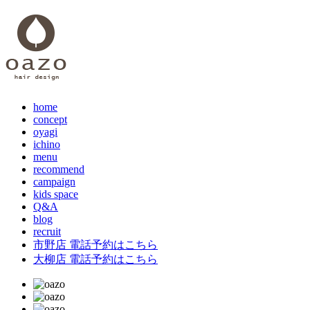
home
concept
oyagi
ichino
menu
recommend
campaign
kids space
Q&A
blog
recruit
市野店 電話予約はこちら
大柳店 電話予約はこちら